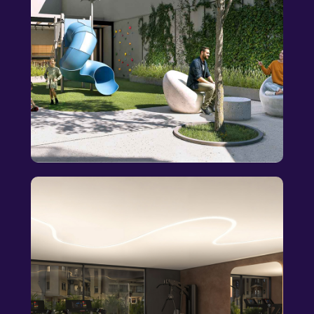
ИНВЕСТИЦИОННЫЕ
ПОКАЗАТЕЛИ
1800/месяц
8%
Аренда
Рентабельность
20%
30-35%
Прирост капитала
Прирост капитала
через 2 года
через 3 года