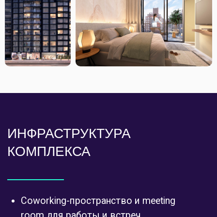
Прачечная (laundry)
Две зоны барбекю (parrilla) с общей
кухней
Современный фитнес-зал
Внутренний двор с зелёными зонами
Wi-Fi в общих зонах и amenities
Контроль доступа и система
безопасности
Паркинг на двух подземных уровнях